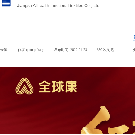
Jiangsu Allhealth functional textiles Co., Ltd
来源:
|
作者:
quanqiukang
|
发布时间:
2026-04-23
|
330
次浏览
|
|