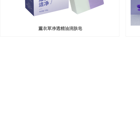
薰衣草净透精油润肤皂