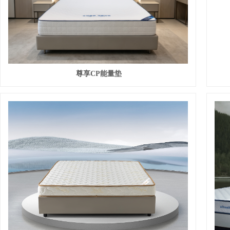
尊享CP能量垫